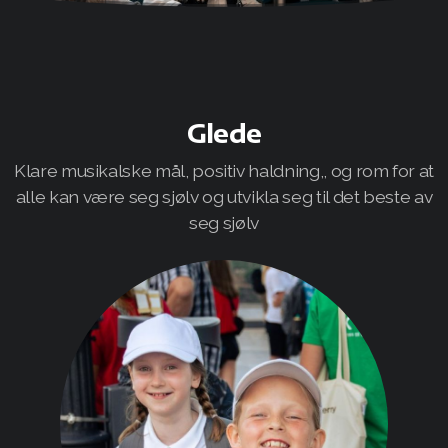
Semesterplan
Flagging
Glede
Foreldrevakt
Klare musikalske mål, positiv haldning,, og rom for at
Fanafestivalen
alle kan være seg sjølv og utvikla seg til det beste av
seg sjølv