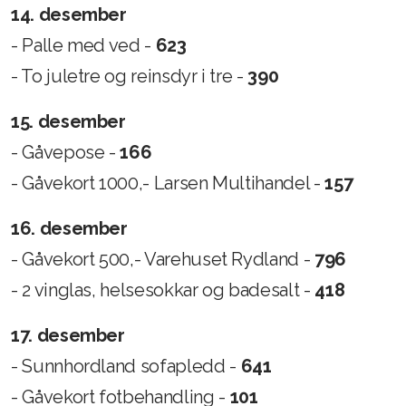
14. desember
- Palle med ved -
623
- To juletre og reinsdyr i tre -
390
15. desember
- Gåvepose -
166
- Gåvekort 1000,- Larsen Multihandel -
157
16. desember
- Gåvekort 500,- Varehuset Rydland -
796
- 2 vinglas, helsesokkar og badesalt -
418
17. desember
- Sunnhordland sofapledd -
641
- Gåvekort fotbehandling -
101