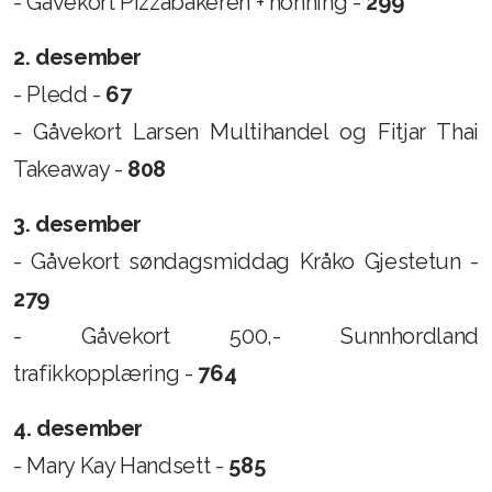
- Gåvekort Pizzabakeren + honning -
299
2. desember
- Pledd -
67
- Gåvekort Larsen Multihandel og Fitjar Thai
Takeaway -
808
3. desember
- Gåvekort søndagsmiddag Kråko Gjestetun -
279
- Gåvekort 500,- Sunnhordland
trafikkopplæring -
764
4. desember
- Mary Kay Handsett -
585