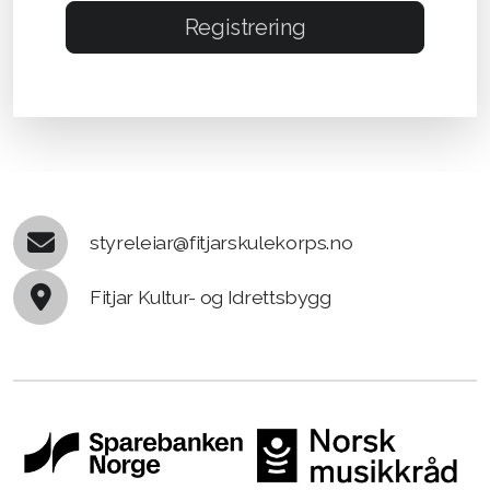
Registrering
styreleiar@fitjarskulekorps.no
Fitjar Kultur- og Idrettsbygg