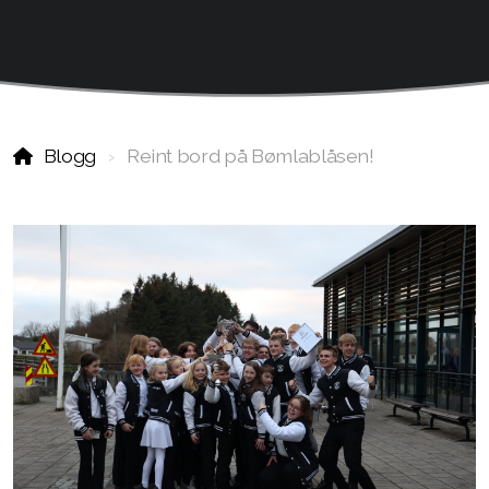
Blogg
Reint bord på Bømlablåsen!