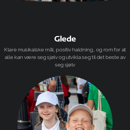
Semesterplan
Flagging
Glede
Foreldrevakt
Klare musikalske mål, positiv haldning,, og rom for at
Fanafestivalen
alle kan være seg sjølv og utvikla seg til det beste av
seg sjølv