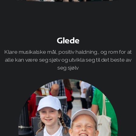
Semesterplan
Flagging
Glede
Foreldrevakt
Klare musikalske mål, positiv haldning,, og rom for at
Fanafestivalen
alle kan være seg sjølv og utvikla seg til det beste av
seg sjølv